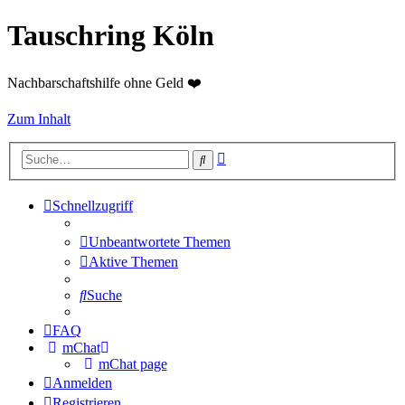
Tauschring Köln
Nachbarschaftshilfe ohne Geld ❤️
Zum Inhalt
Erweiterte
Suche
Suche
Schnellzugriff
Unbeantwortete Themen
Aktive Themen
Suche
FAQ
mChat
mChat page
Anmelden
Registrieren