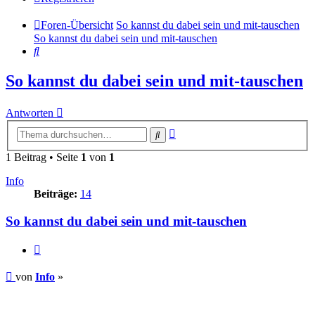
Foren-Übersicht
So kannst du dabei sein und mit-tauschen
So kannst du dabei sein und mit-tauschen
Suche
So kannst du dabei sein und mit-tauschen
Antworten
Erweiterte
Suche
Suche
1 Beitrag • Seite
1
von
1
Info
Beiträge:
14
So kannst du dabei sein und mit-tauschen
Zitieren
Beitrag
von
Info
»