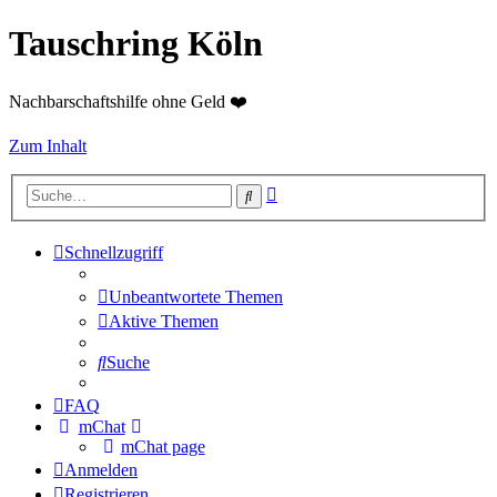
Tauschring Köln
Nachbarschaftshilfe ohne Geld ❤️
Zum Inhalt
Erweiterte
Suche
Suche
Schnellzugriff
Unbeantwortete Themen
Aktive Themen
Suche
FAQ
mChat
mChat page
Anmelden
Registrieren