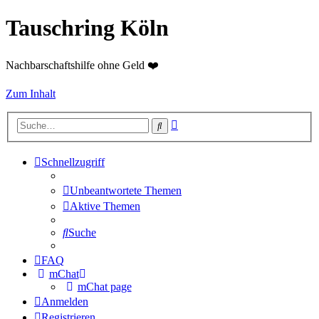
Tauschring Köln
Nachbarschaftshilfe ohne Geld ❤️
Zum Inhalt
Erweiterte
Suche
Suche
Schnellzugriff
Unbeantwortete Themen
Aktive Themen
Suche
FAQ
mChat
mChat page
Anmelden
Registrieren