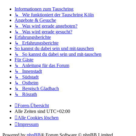
Informationen zum Tauschring
↳ Wie funktioniert der Tauschring Köln
Angebote & Gesuche
↳ Was wird gerade angeboten?
↳ Was wird gerade gesucht?
Erfahrungsberichte
↳ Erfahrungsberichte
So kannst du dabei sein und mit-tauschen
↳ So kannst du dabei sein und mit-tauschen
Für Gäste
↳ Anleitung für das Forum
↳ Innenstadt
↳ Südstadt
↳ Ostheim
↳ Bergisch Gladbach
↳ Rösrath
Foren-Übersicht
Alle Zeiten sind
UTC+02:00
Alle Cookies löschen
Impressum
Powered by
phpBB
® Forum Software © phpBB Limited