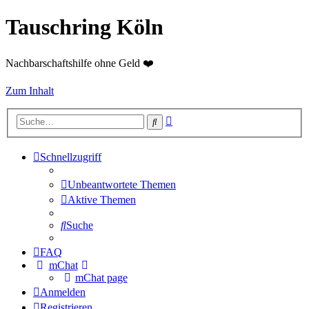
Tauschring Köln
Nachbarschaftshilfe ohne Geld ❤️
Zum Inhalt
Erweiterte
Suche
Suche
Schnellzugriff
Unbeantwortete Themen
Aktive Themen
Suche
FAQ
mChat
mChat page
Anmelden
Registrieren