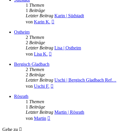
1
Themen
1
Beiträge
Letzter Beitrag
Karin | Südstadt
Neuester
von
Karin K.
Beitrag
Ostheim
2
Themen
2
Beiträge
Letzter Beitrag
Lisa | Ostheim
Neuester
von
Lisa K.
Beitrag
Bergisch Gladbach
2
Themen
2
Beiträge
Letzter Beitrag
Uschi | Bergisch Gladbach Ref…
Neuester
von
Uschi F.
Beitrag
Rösrath
1
Themen
1
Beiträge
Letzter Beitrag
Martin | Rösrath
Neuester
von
Martin
Beitrag
Gehe zu