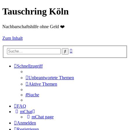
Tauschring Köln
Nachbarschaftshilfe ohne Geld ❤️
Zum Inhalt
Erweiterte
Suche
Suche
Schnellzugriff
Unbeantwortete Themen
Aktive Themen
Suche
FAQ
mChat
mChat page
Anmelden
Registrieren