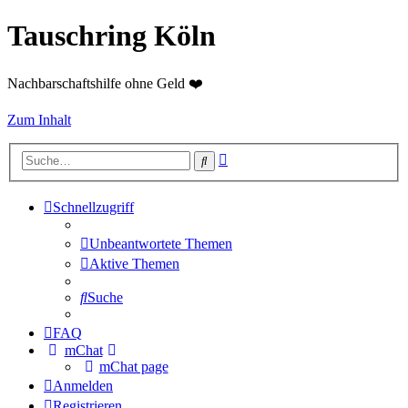
Tauschring Köln
Nachbarschaftshilfe ohne Geld ❤️
Zum Inhalt
Erweiterte
Suche
Suche
Schnellzugriff
Unbeantwortete Themen
Aktive Themen
Suche
FAQ
mChat
mChat page
Anmelden
Registrieren