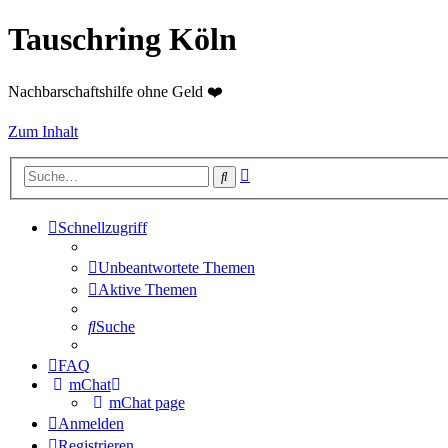
Tauschring Köln
Nachbarschaftshilfe ohne Geld ❤️
Zum Inhalt
Erweiterte
Suche
Suche
Schnellzugriff
Unbeantwortete Themen
Aktive Themen
Suche
FAQ
mChat
mChat page
Anmelden
Registrieren