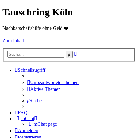
Tauschring Köln
Nachbarschaftshilfe ohne Geld ❤️
Zum Inhalt
Erweiterte
Suche
Suche
Schnellzugriff
Unbeantwortete Themen
Aktive Themen
Suche
FAQ
mChat
mChat page
Anmelden
Registrieren