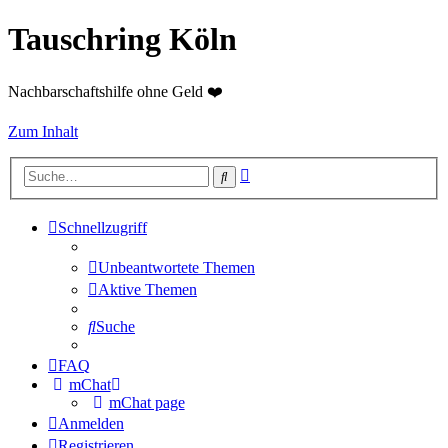
Tauschring Köln
Nachbarschaftshilfe ohne Geld ❤️
Zum Inhalt
Erweiterte
Suche
Suche
Schnellzugriff
Unbeantwortete Themen
Aktive Themen
Suche
FAQ
mChat
mChat page
Anmelden
Registrieren