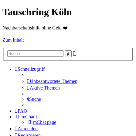
Tauschring Köln
Nachbarschaftshilfe ohne Geld ❤️
Zum Inhalt
Erweiterte
Suche
Suche
Schnellzugriff
Unbeantwortete Themen
Aktive Themen
Suche
FAQ
mChat
mChat page
Anmelden
Registrieren