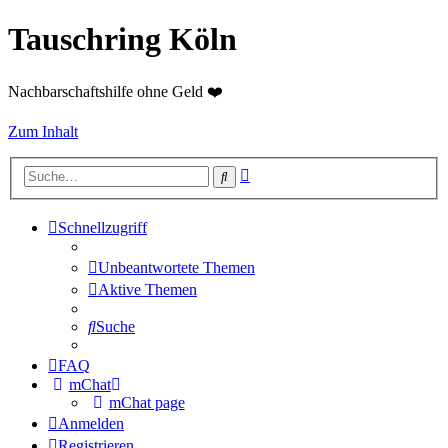
Tauschring Köln
Nachbarschaftshilfe ohne Geld ❤️
Zum Inhalt
Erweiterte
Suche
Suche
Schnellzugriff
Unbeantwortete Themen
Aktive Themen
Suche
FAQ
mChat
mChat page
Anmelden
Registrieren