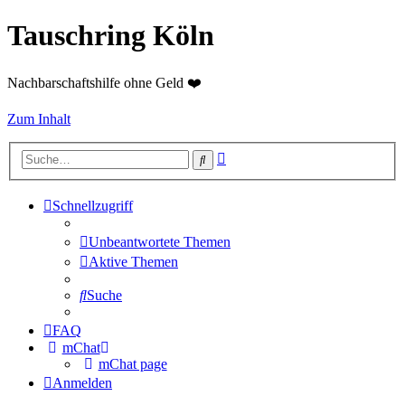
Tauschring Köln
Nachbarschaftshilfe ohne Geld ❤️
Zum Inhalt
Erweiterte
Suche
Suche
Schnellzugriff
Unbeantwortete Themen
Aktive Themen
Suche
FAQ
mChat
mChat page
Anmelden