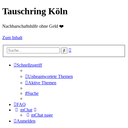
Tauschring Köln
Nachbarschaftshilfe ohne Geld ❤️
Zum Inhalt
Erweiterte
Suche
Suche
Schnellzugriff
Unbeantwortete Themen
Aktive Themen
Suche
FAQ
mChat
mChat page
Anmelden