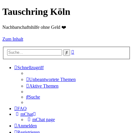
Tauschring Köln
Nachbarschaftshilfe ohne Geld ❤️
Zum Inhalt
Erweiterte
Suche
Suche
Schnellzugriff
Unbeantwortete Themen
Aktive Themen
Suche
FAQ
mChat
mChat page
Anmelden
Registrieren