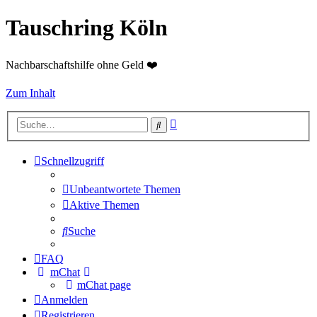
Tauschring Köln
Nachbarschaftshilfe ohne Geld ❤️
Zum Inhalt
Erweiterte
Suche
Suche
Schnellzugriff
Unbeantwortete Themen
Aktive Themen
Suche
FAQ
mChat
mChat page
Anmelden
Registrieren