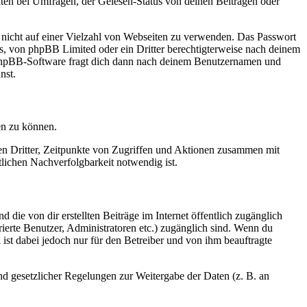
ten bei Umfragen, der Gelesen-Status von deinen Beiträgen oder
t nicht auf einer Vielzahl von Webseiten zu verwenden. Das Passwort
rs, von phpBB Limited oder ein Dritter berechtigterweise nach deinem
e phpBB-Software fragt dich dann nach deinem Benutzernamen und
nst.
en zu können.
sen Dritter, Zeitpunkte von Zugriffen und Aktionen zusammen mit
lichen Nachverfolgbarkeit notwendig ist.
 die von dir erstellten Beiträge im Internet öffentlich zugänglich
rierte Benutzer, Administratoren etc.) zugänglich sind. Wenn du
ist dabei jedoch nur für den Betreiber und von ihm beauftragte
und gesetzlicher Regelungen zur Weitergabe der Daten (z. B. an