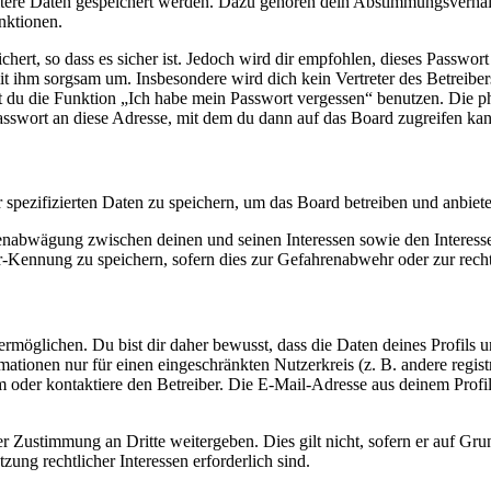
eitere Daten gespeichert werden. Dazu gehören dein Abstimmungsverhal
nktionen.
ert, so dass es sicher ist. Jedoch wird dir empfohlen, dieses Passwor
it ihm sorgsam um. Insbesondere wird dich kein Vertreter des Betreibe
nst du die Funktion „Ich habe mein Passwort vergessen“ benutzen. Di
asswort an diese Adresse, mit dem du dann auf das Board zugreifen kan
r spezifizierten Daten zu speichern, um das Board betreiben und anbiet
ssenabwägung zwischen deinen und seinen Interessen sowie den Interes
-Kennung zu speichern, sofern dies zur Gefahrenabwehr oder zur recht
möglichen. Du bist dir daher bewusst, dass die Daten deines Profils und
mationen nur für einen eingeschränkten Nutzerkreis (z. B. andere regist
oder kontaktiere den Betreiber. Die E-Mail-Adresse aus deinem Profil 
r Zustimmung an Dritte weitergeben. Dies gilt nicht, sofern er auf Gr
zung rechtlicher Interessen erforderlich sind.