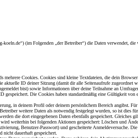
ring-koeln.de“) (im Folgenden „der Betreiber“) die Daten verwendet, 
s mehrere Cookies. Cookies sind kleine Textdateien, die dein Browser 
ie aktuelle ID deiner Sitzung (damit dir alle Seitenaufrufe zugeordnet
angemeldet bist) sowie Informationen über deine Teilnahme an Umfragen
ID gespeichert. Die Cookies haben standardmäßig eine Gültigkeit von e
ierung, in deinem Profil oder deinem persönlichem Bereich angibst. Für
reiber weitere Daten als notwendig festgelegt wurden, so ist dies für 
 werden die dort eingegebenen Daten ebenfalls gespeichert. Gleiches gi
e wird weiterhin bei folgenden Aktionen gespeichert: Löschen und Änd
ktivierung, Benutzer-Passwort) und gescheiterte Anmeldeversuche. D
d nicht dauerhaft gespeichert.