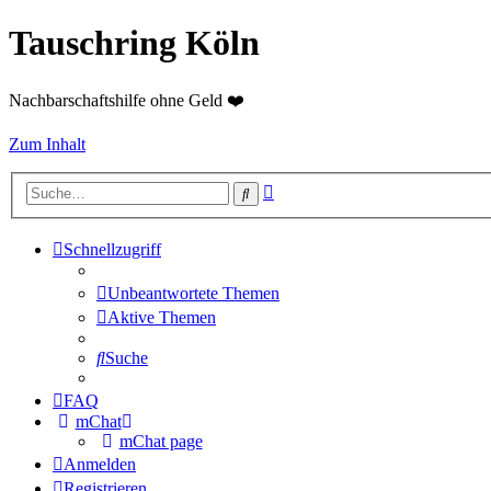
Tauschring Köln
Nachbarschaftshilfe ohne Geld ❤️
Zum Inhalt
Erweiterte
Suche
Suche
Schnellzugriff
Unbeantwortete Themen
Aktive Themen
Suche
FAQ
mChat
mChat page
Anmelden
Registrieren