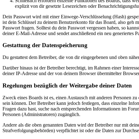
Schließlich erfordern einzelne Funktionen des Boards, dass w
explizit von dir gesetzte Lesezeichen oder Benachrichtigungsfu
Dein Passwort wird mit einer Einwege-Verschlüsselung (Hash) gespeich
ist dein Schlüssel zu deinem Benutzerkonto für das Board, also geh m
Passwort fragen. Solltest du dein Passwort vergessen haben, so kan
deiner E-Mail-Adresse und sendet anschließend ein neu generiertes P
Gestattung der Datenspeicherung
Du gestattest dem Betreiber, die von dir eingegebenen und oben nähe
Darüber hinaus ist der Betreiber berechtigt, im Rahmen einer Intere
deiner IP-Adresse und der von deinem Browser übermittelter Browser
Regelungen bezüglich der Weitergabe deiner Daten
Zweck eines Boards ist es, einen Austausch mit anderen Personen zu er
sein können. Der Betreiber kann jedoch festlegen, dass einzelne Infor
Fragen dazu hast, suche nach entsprechenden Informationen im Forum 
Personen (Administratoren) zugänglich.
Andere als die oben genannten Daten wird der Betreiber nur mit deine
Strafverfolgungsbehörden) verpflichtet ist oder die Daten zur Durchset