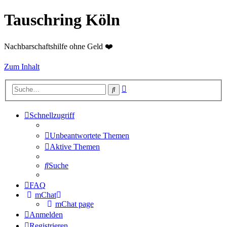
Tauschring Köln
Nachbarschaftshilfe ohne Geld ❤️
Zum Inhalt
Erweiterte
Suche
Suche
Schnellzugriff
Unbeantwortete Themen
Aktive Themen
Suche
FAQ
mChat
mChat page
Anmelden
Registrieren