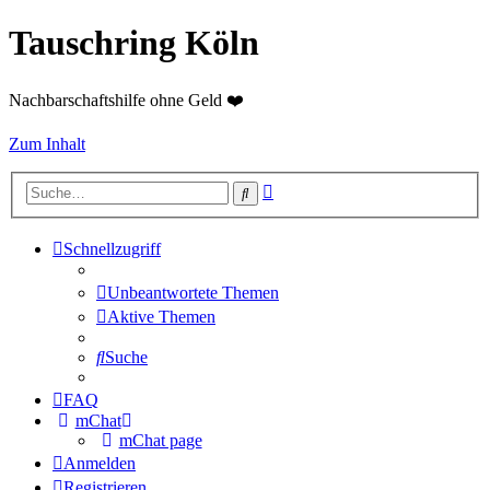
Tauschring Köln
Nachbarschaftshilfe ohne Geld ❤️
Zum Inhalt
Erweiterte
Suche
Suche
Schnellzugriff
Unbeantwortete Themen
Aktive Themen
Suche
FAQ
mChat
mChat page
Anmelden
Registrieren