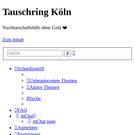
Tauschring Köln
Nachbarschaftshilfe ohne Geld ❤️
Zum Inhalt
Erweiterte
Suche
Suche
Schnellzugriff
Unbeantwortete Themen
Aktive Themen
Suche
FAQ
mChat
mChat page
Anmelden
Registrieren