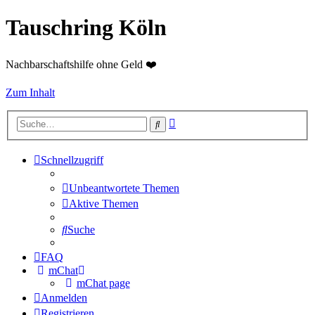
Tauschring Köln
Nachbarschaftshilfe ohne Geld ❤️
Zum Inhalt
Erweiterte
Suche
Suche
Schnellzugriff
Unbeantwortete Themen
Aktive Themen
Suche
FAQ
mChat
mChat page
Anmelden
Registrieren