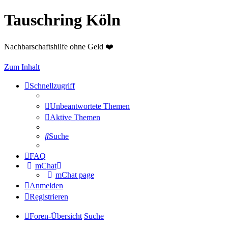
Tauschring Köln
Nachbarschaftshilfe ohne Geld ❤️
Zum Inhalt
Schnellzugriff
Unbeantwortete Themen
Aktive Themen
Suche
FAQ
mChat
mChat page
Anmelden
Registrieren
Foren-Übersicht
Suche