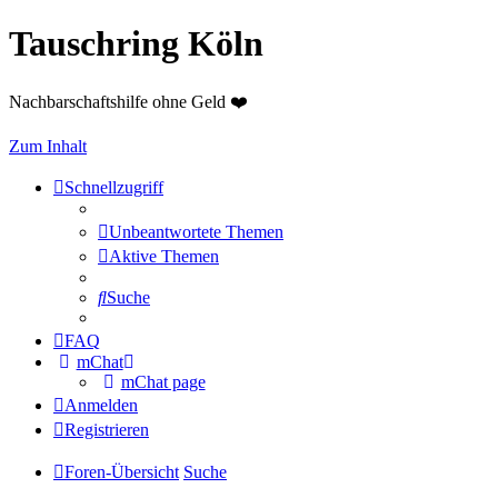
Tauschring Köln
Nachbarschaftshilfe ohne Geld ❤️
Zum Inhalt
Schnellzugriff
Unbeantwortete Themen
Aktive Themen
Suche
FAQ
mChat
mChat page
Anmelden
Registrieren
Foren-Übersicht
Suche