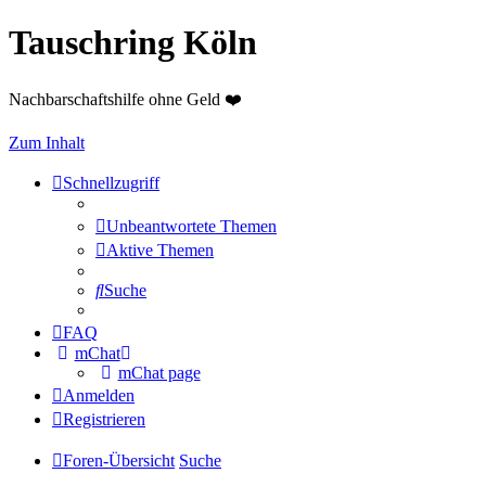
Tauschring Köln
Nachbarschaftshilfe ohne Geld ❤️
Zum Inhalt
Schnellzugriff
Unbeantwortete Themen
Aktive Themen
Suche
FAQ
mChat
mChat page
Anmelden
Registrieren
Foren-Übersicht
Suche