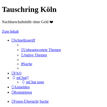
Tauschring Köln
Nachbarschaftshilfe ohne Geld ❤️
Zum Inhalt
Schnellzugriff
Unbeantwortete Themen
Aktive Themen
Suche
FAQ
mChat
mChat page
Anmelden
Registrieren
Foren-Übersicht
Suche