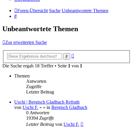
Foren-Übersicht
Suche
Unbeantwortete Themen
Suche
Unbeantwortete Themen
Zur erweiterten Suche
Erweiterte
Suche
Suche
Die Suche ergab 18 Treffer • Seite
1
von
1
Themen
Antworten
Zugriffe
Letzter Beitrag
Uschi | Bergisch Gladbach Refrath
von
Uschi F.
»
» in
Bergisch Gladbach
0
Antworten
19394
Zugriffe
Letzter Beitrag
von
Uschi F.