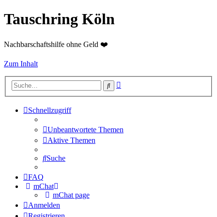
Tauschring Köln
Nachbarschaftshilfe ohne Geld ❤️
Zum Inhalt
Erweiterte
Suche
Suche
Schnellzugriff
Unbeantwortete Themen
Aktive Themen
Suche
FAQ
mChat
mChat page
Anmelden
Registrieren