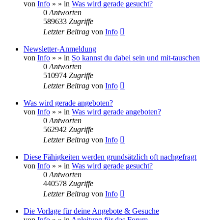
von
Info
»
» in
Was wird gerade gesucht?
0
Antworten
589633
Zugriffe
Letzter Beitrag
von
Info
Newsletter-Anmeldung
von
Info
»
» in
So kannst du dabei sein und mit-tauschen
0
Antworten
510974
Zugriffe
Letzter Beitrag
von
Info
Was wird gerade angeboten?
von
Info
»
» in
Was wird gerade angeboten?
0
Antworten
562942
Zugriffe
Letzter Beitrag
von
Info
Diese Fähigkeiten werden grundsätzlich oft nachgefragt
von
Info
»
» in
Was wird gerade gesucht?
0
Antworten
440578
Zugriffe
Letzter Beitrag
von
Info
Die Vorlage für deine Angebote & Gesuche
von
Info
»
» in
Anleitung für das Forum