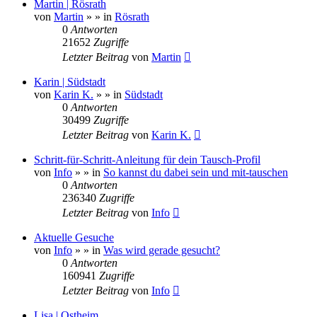
Martin | Rösrath
von
Martin
»
» in
Rösrath
0
Antworten
21652
Zugriffe
Letzter Beitrag
von
Martin
Karin | Südstadt
von
Karin K.
»
» in
Südstadt
0
Antworten
30499
Zugriffe
Letzter Beitrag
von
Karin K.
Schritt-für-Schritt-Anleitung für dein Tausch-Profil
von
Info
»
» in
So kannst du dabei sein und mit-tauschen
0
Antworten
236340
Zugriffe
Letzter Beitrag
von
Info
Aktuelle Gesuche
von
Info
»
» in
Was wird gerade gesucht?
0
Antworten
160941
Zugriffe
Letzter Beitrag
von
Info
Lisa | Ostheim