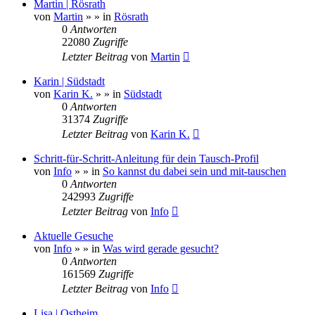
Martin | Rösrath
von
Martin
»
» in
Rösrath
0
Antworten
22080
Zugriffe
Letzter Beitrag
von
Martin
Karin | Südstadt
von
Karin K.
»
» in
Südstadt
0
Antworten
31374
Zugriffe
Letzter Beitrag
von
Karin K.
Schritt-für-Schritt-Anleitung für dein Tausch-Profil
von
Info
»
» in
So kannst du dabei sein und mit-tauschen
0
Antworten
242993
Zugriffe
Letzter Beitrag
von
Info
Aktuelle Gesuche
von
Info
»
» in
Was wird gerade gesucht?
0
Antworten
161569
Zugriffe
Letzter Beitrag
von
Info
Lisa | Ostheim