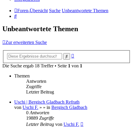
Foren-Übersicht
Suche
Unbeantwortete Themen
Suche
Unbeantwortete Themen
Zur erweiterten Suche
Erweiterte
Suche
Suche
Die Suche ergab 18 Treffer • Seite
1
von
1
Themen
Antworten
Zugriffe
Letzter Beitrag
Uschi | Bergisch Gladbach Refrath
von
Uschi F.
»
» in
Bergisch Gladbach
0
Antworten
19889
Zugriffe
Letzter Beitrag
von
Uschi F.