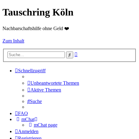
Tauschring Köln
Nachbarschaftshilfe ohne Geld ❤️
Zum Inhalt
Erweiterte
Suche
Suche
Schnellzugriff
Unbeantwortete Themen
Aktive Themen
Suche
FAQ
mChat
mChat page
Anmelden
Registrieren