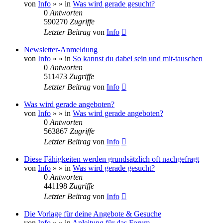
von
Info
»
» in
Was wird gerade gesucht?
0
Antworten
590270
Zugriffe
Letzter Beitrag
von
Info
Newsletter-Anmeldung
von
Info
»
» in
So kannst du dabei sein und mit-tauschen
0
Antworten
511473
Zugriffe
Letzter Beitrag
von
Info
Was wird gerade angeboten?
von
Info
»
» in
Was wird gerade angeboten?
0
Antworten
563867
Zugriffe
Letzter Beitrag
von
Info
Diese Fähigkeiten werden grundsätzlich oft nachgefragt
von
Info
»
» in
Was wird gerade gesucht?
0
Antworten
441198
Zugriffe
Letzter Beitrag
von
Info
Die Vorlage für deine Angebote & Gesuche
von
Info
»
» in
Anleitung für das Forum