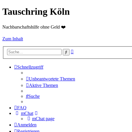
Tauschring Köln
Nachbarschaftshilfe ohne Geld ❤️
Zum Inhalt
Erweiterte
Suche
Suche
Schnellzugriff
Unbeantwortete Themen
Aktive Themen
Suche
FAQ
mChat
mChat page
Anmelden
Registrieren