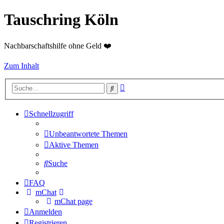
Tauschring Köln
Nachbarschaftshilfe ohne Geld ❤️
Zum Inhalt
Erweiterte
Suche
Suche
Schnellzugriff
Unbeantwortete Themen
Aktive Themen
Suche
FAQ
mChat
mChat page
Anmelden
Registrieren