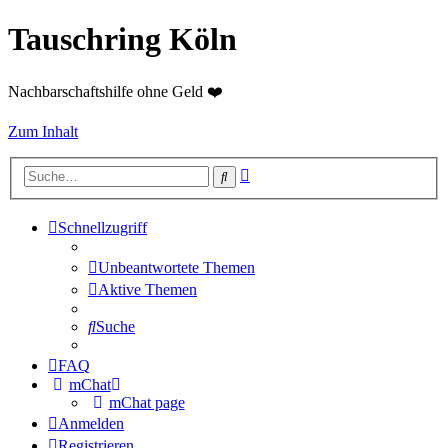
Tauschring Köln
Nachbarschaftshilfe ohne Geld ❤️
Zum Inhalt
Erweiterte
Suche
Suche
Schnellzugriff
Unbeantwortete Themen
Aktive Themen
Suche
FAQ
mChat
mChat page
Anmelden
Registrieren