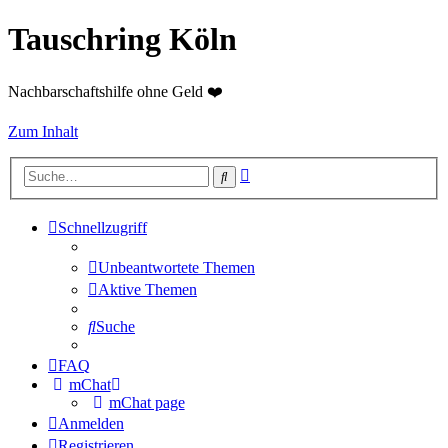
Tauschring Köln
Nachbarschaftshilfe ohne Geld ❤️
Zum Inhalt
Erweiterte
Suche
Suche
Schnellzugriff
Unbeantwortete Themen
Aktive Themen
Suche
FAQ
mChat
mChat page
Anmelden
Registrieren