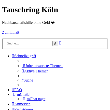
Tauschring Köln
Nachbarschaftshilfe ohne Geld ❤️
Zum Inhalt
Erweiterte
Suche
Suche
Schnellzugriff
Unbeantwortete Themen
Aktive Themen
Suche
FAQ
mChat
mChat page
Anmelden
Registrieren