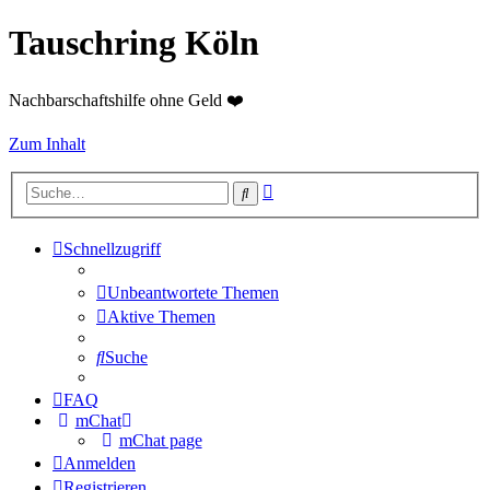
Tauschring Köln
Nachbarschaftshilfe ohne Geld ❤️
Zum Inhalt
Erweiterte
Suche
Suche
Schnellzugriff
Unbeantwortete Themen
Aktive Themen
Suche
FAQ
mChat
mChat page
Anmelden
Registrieren