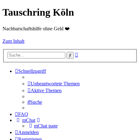
Tauschring Köln
Nachbarschaftshilfe ohne Geld ❤️
Zum Inhalt
Erweiterte
Suche
Suche
Schnellzugriff
Unbeantwortete Themen
Aktive Themen
Suche
FAQ
mChat
mChat page
Anmelden
Registrieren