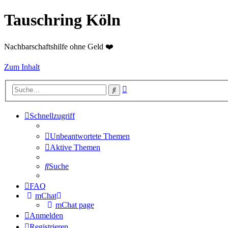
Tauschring Köln
Nachbarschaftshilfe ohne Geld ❤️
Zum Inhalt
Erweiterte
Suche
Suche
Schnellzugriff
Unbeantwortete Themen
Aktive Themen
Suche
FAQ
mChat
mChat page
Anmelden
Registrieren