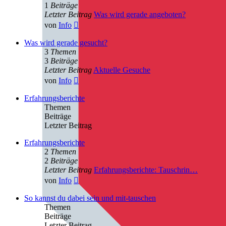
1
Beiträge
Letzter Beitrag
Was wird gerade angeboten?
Neuester
von
Info
Beitrag
Was wird gerade gesucht?
3
Themen
3
Beiträge
Letzter Beitrag
Aktuelle Gesuche
Neuester
von
Info
Beitrag
Erfahrungsberichte
Themen
Beiträge
Letzter Beitrag
Erfahrungsberichte
2
Themen
2
Beiträge
Letzter Beitrag
Erfahrungsberichte: Tauschrin…
Neuester
von
Info
Beitrag
So kannst du dabei sein und mit-tauschen
Themen
Beiträge
Letzter Beitrag