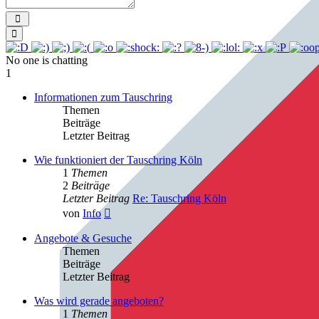
Send
Smilies
No one is chatting
1
Informationen zum Tauschring
Themen
Beiträge
Letzter Beitrag
Wie funktioniert der Tauschring Köln
1
Themen
2
Beiträge
Letzter Beitrag
Re: Tauschring Köln
Neuester
von
Info
Beitrag
Angebote & Gesuche
Themen
Beiträge
Letzter Beitrag
Was wird gerade angeboten?
1
Themen