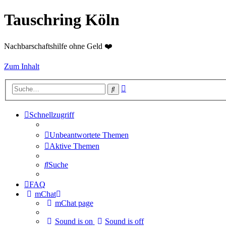
Tauschring Köln
Nachbarschaftshilfe ohne Geld ❤️
Zum Inhalt
Erweiterte
Suche
Suche
Schnellzugriff
Unbeantwortete Themen
Aktive Themen
Suche
FAQ
mChat
mChat page
Sound is on
Sound is off