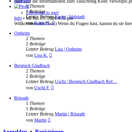
Südstadt
Hier sind die Informationen zum Tauschring Köln: viewtopic.
1
Themen
1
Beiträge
Respond to user
Letzter Beitrag
Karin | Südstadt
Info
•
Mi Jun 03, 2026 9:32 pm
Neuester
von
Karin K.
Willkommen im Chat:) Wenn du Fragen hast, kannst du sie hier 
Beitrag
Ostheim
2
Themen
2
Beiträge
Letzter Beitrag
Lisa | Ostheim
Neuester
von
Lisa K.
Beitrag
Bergisch Gladbach
2
Themen
2
Beiträge
Letzter Beitrag
Uschi | Bergisch Gladbach Ref…
Neuester
von
Uschi F.
Beitrag
Rösrath
1
Themen
1
Beiträge
Letzter Beitrag
Martin | Rösrath
Neuester
von
Martin
Beitrag
Anmelden
•
Registrieren