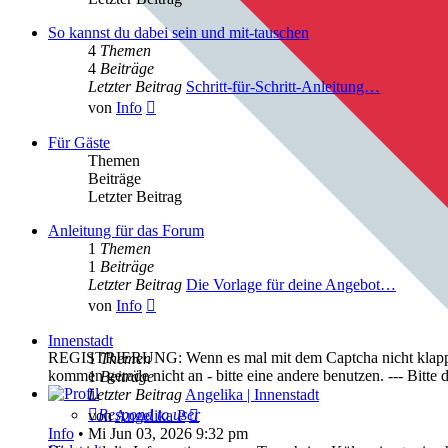
So kannst du dabei sein und mit-tauschen
4
Themen
4
Beiträge
Letzter Beitrag
Schritt-für-Schritt-Anleitung…
Neuester
von
Info
Beitrag
Für Gäste
Themen
Beiträge
Letzter Beitrag
Anleitung für das Forum
1
Themen
1
Beiträge
Letzter Beitrag
Die Vorlage für deine Angebot…
Neuester
von
Info
Beitrag
Innenstadt
REGISTRIERUNG: Wenn es mal mit dem Captcha nicht klappt, bi
1
Themen
kommen gerade nicht an - bitte eine andere benutzen. --- Bit
1
Beiträge
Letzter Beitrag
Angelika | Innenstadt
Neuester
Respond to user
von
Angelika P
Beitrag
Info
•
Mi Jun 03, 2026 9:32 pm