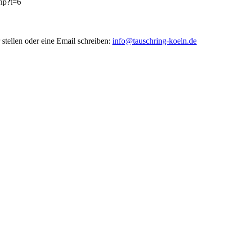
php?t=6
stellen oder eine Email schreiben:
info@tauschring-koeln.de