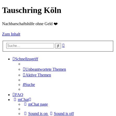
Tauschring Köln
Nachbarschaftshilfe ohne Geld ❤️
Zum Inhalt
Erweiterte
Suche
Suche
Schnellzugriff
Unbeantwortete Themen
Aktive Themen
Suche
FAQ
mChat
mChat page
Sound is on
Sound is off