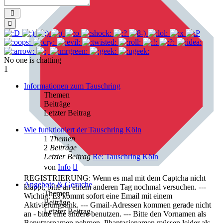
Send
Smilies
No one is chatting
1
Informationen zum Tauschring
Themen
Beiträge
Letzter Beitrag
Wie funktioniert der Tauschring Köln
1
Themen
2
Beiträge
Letzter Beitrag
Re: Tauschring Köln
Neuester
von
Info
Beitrag
REGISTRIERUNG: Wenn es mal mit dem Captcha nicht
Angebote & Gesuche
klappt, bitte an einem anderen Tag nochmal versuchen. ---
Themen
Wichtig: Es kommt sofort eine Email mit einem
Beiträge
Aktivierungslink. --- Gmail-Adressen kommen gerade nicht
Letzter Beitrag
an - bitte eine andere benutzen. --- Bitte den Vornamen als
Benutzernamen nehmen. Phantasienamen müssen leider als