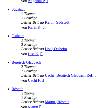
von
Angelika P
Beitrag
Südstadt
1
Themen
1
Beiträge
Letzter Beitrag
Karin | Südstadt
Neuester
von
Karin K.
Beitrag
Ostheim
2
Themen
2
Beiträge
Letzter Beitrag
Lisa | Ostheim
Neuester
von
Lisa K.
Beitrag
Bergisch Gladbach
2
Themen
2
Beiträge
Letzter Beitrag
Uschi | Bergisch Gladbach Ref…
Neuester
von
Uschi F.
Beitrag
Rösrath
1
Themen
1
Beiträge
Letzter Beitrag
Martin | Rösrath
Neuester
von
Martin