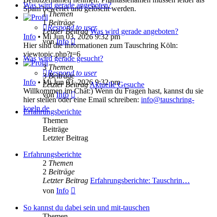
Was wird gerade angeboten?
Spam bewertet und gelöscht werden.
1
Themen
1
Beiträge
Respond to user
Letzter Beitrag
Was wird gerade angeboten?
Info
•
Mi Jun 03, 2026 9:32 pm
Neuester
von
Info
Hier sind die Informationen zum Tauschring Köln:
Beitrag
viewtopic.php?t=6
Was wird gerade gesucht?
3
Themen
Respond to user
3
Beiträge
Info
•
Mi Jun 03, 2026 9:32 pm
Letzter Beitrag
Aktuelle Gesuche
Willkommen im Chat:) Wenn du Fragen hast, kannst du sie
Neuester
von
Info
hier stellen oder eine Email schreiben:
info@tauschring-
Beitrag
koeln.de
Erfahrungsberichte
Themen
Beiträge
Letzter Beitrag
Erfahrungsberichte
2
Themen
2
Beiträge
Letzter Beitrag
Erfahrungsberichte: Tauschrin…
Neuester
von
Info
Beitrag
So kannst du dabei sein und mit-tauschen
Themen