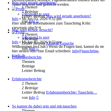
Was wird gerade angeboten?
Spam bewertet und gelöscht werden.
1
Themen
1
Beiträge
Respond to user
Letzter Beitrag
Was wird gerade angeboten?
Info
•
Mi Jun 03, 2026 9:32 pm
Neuester
von
Info
Hier sind die Informationen zum Tauschring Köln:
Beitrag
viewtopic.php?t=6
Was wird gerade gesucht?
3
Themen
Respond to user
3
Beiträge
Info
•
Mi Jun 03, 2026 9:32 pm
Letzter Beitrag
Aktuelle Gesuche
Willkommen im Chat:) Wenn du Fragen hast, kannst du sie
Neuester
von
Info
hier stellen oder eine Email schreiben:
info@tauschring-
Beitrag
koeln.de
Erfahrungsberichte
Themen
Beiträge
Letzter Beitrag
Erfahrungsberichte
2
Themen
2
Beiträge
Letzter Beitrag
Erfahrungsberichte: Tauschrin…
Neuester
von
Info
Beitrag
So kannst du dabei sein und mit-tauschen
Themen