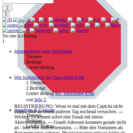
Send
Smilies
No one is chatting
1
Informationen zum Tauschring
Themen
Beiträge
Letzter Beitrag
Wie funktioniert der Tauschring Köln
1
Themen
2
Beiträge
Letzter Beitrag
Re: Tauschring Köln
Neuester
von
Info
Beitrag
REGISTRIERUNG: Wenn es mal mit dem Captcha nicht
Angebote & Gesuche
klappt, bitte an einem anderen Tag nochmal versuchen. ---
Themen
Wichtig: Es kommt sofort eine Email mit einem
Beiträge
Aktivierungslink. --- Gmail-Adressen kommen gerade nicht
Letzter Beitrag
an - bitte eine andere benutzen. --- Bitte den Vornamen als
Benutzernamen nehmen. Phantasienamen müssen leider als