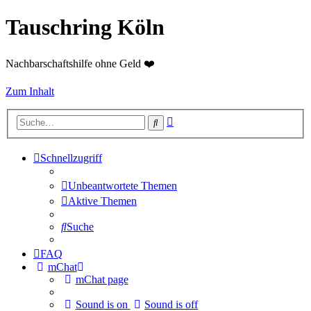
Tauschring Köln
Nachbarschaftshilfe ohne Geld ❤️
Zum Inhalt
Erweiterte
Suche
Suche
Schnellzugriff
Unbeantwortete Themen
Aktive Themen
Suche
FAQ
mChat
mChat page
Sound is on
Sound is off