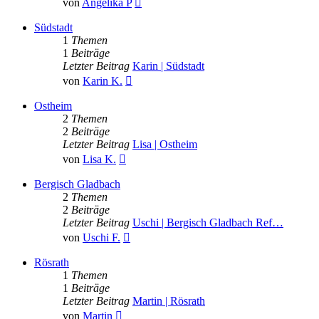
von
Angelika P
Beitrag
Südstadt
1
Themen
1
Beiträge
Letzter Beitrag
Karin | Südstadt
Neuester
von
Karin K.
Beitrag
Ostheim
2
Themen
2
Beiträge
Letzter Beitrag
Lisa | Ostheim
Neuester
von
Lisa K.
Beitrag
Bergisch Gladbach
2
Themen
2
Beiträge
Letzter Beitrag
Uschi | Bergisch Gladbach Ref…
Neuester
von
Uschi F.
Beitrag
Rösrath
1
Themen
1
Beiträge
Letzter Beitrag
Martin | Rösrath
Neuester
von
Martin