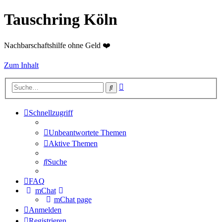
Tauschring Köln
Nachbarschaftshilfe ohne Geld ❤️
Zum Inhalt
Erweiterte
Suche
Suche
Schnellzugriff
Unbeantwortete Themen
Aktive Themen
Suche
FAQ
mChat
mChat page
Anmelden
Registrieren