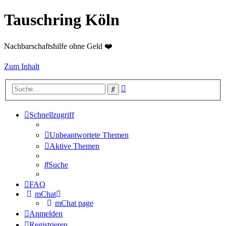
Tauschring Köln
Nachbarschaftshilfe ohne Geld ❤️
Zum Inhalt
Erweiterte
Suche
Suche
Schnellzugriff
Unbeantwortete Themen
Aktive Themen
Suche
FAQ
mChat
mChat page
Anmelden
Registrieren