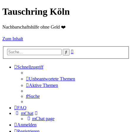
Tauschring Köln
Nachbarschaftshilfe ohne Geld ❤️
Zum Inhalt
Erweiterte
Suche
Suche
Schnellzugriff
Unbeantwortete Themen
Aktive Themen
Suche
FAQ
mChat
mChat page
Anmelden
Registrieren