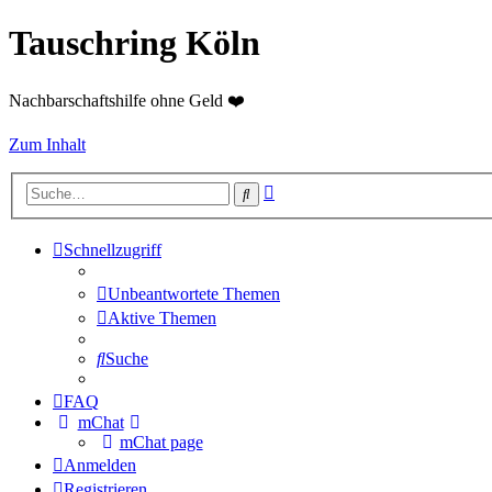
Tauschring Köln
Nachbarschaftshilfe ohne Geld ❤️
Zum Inhalt
Erweiterte
Suche
Suche
Schnellzugriff
Unbeantwortete Themen
Aktive Themen
Suche
FAQ
mChat
mChat page
Anmelden
Registrieren