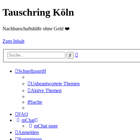
Tauschring Köln
Nachbarschaftshilfe ohne Geld ❤️
Zum Inhalt
Erweiterte
Suche
Suche
Schnellzugriff
Unbeantwortete Themen
Aktive Themen
Suche
FAQ
mChat
mChat page
Anmelden
Registrieren