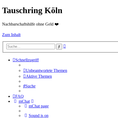
Tauschring Köln
Nachbarschaftshilfe ohne Geld ❤️
Zum Inhalt
Erweiterte
Suche
Suche
Schnellzugriff
Unbeantwortete Themen
Aktive Themen
Suche
FAQ
mChat
mChat page
Sound is on