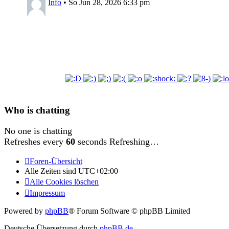
Info
•
So Jun 28, 2026 6:33 pm
Who is chatting
No one is chatting
Refreshes every
60
seconds
Refreshing…
Foren-Übersicht
Alle Zeiten sind
UTC+02:00
Alle Cookies löschen
Impressum
Powered by
phpBB
® Forum Software © phpBB Limited
Deutsche Übersetzung durch
phpBB.de