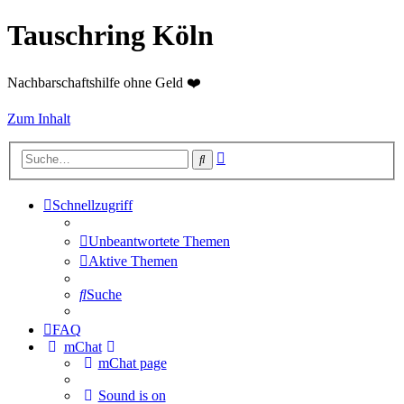
Tauschring Köln
Nachbarschaftshilfe ohne Geld ❤️
Zum Inhalt
Erweiterte
Suche
Suche
Schnellzugriff
Unbeantwortete Themen
Aktive Themen
Suche
FAQ
mChat
mChat page
Sound is on