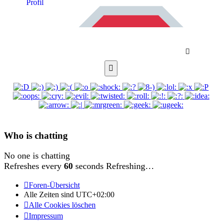
Res
to
user
Send
Smilies
Who is chatting
No one is chatting
Refreshes every
60
seconds
Refreshing…
REGISTRIERUNG: Wenn es mal mit dem
Captcha nicht klappt, bitte an einem
Foren-Übersicht
anderen Tag nochmal versuchen. ---
Alle Zeiten sind
UTC+02:00
Alle Cookies löschen
Wichtig: Es kommt sofort eine Email mit
Impressum
einem Aktivierungslink. --- Gmail-