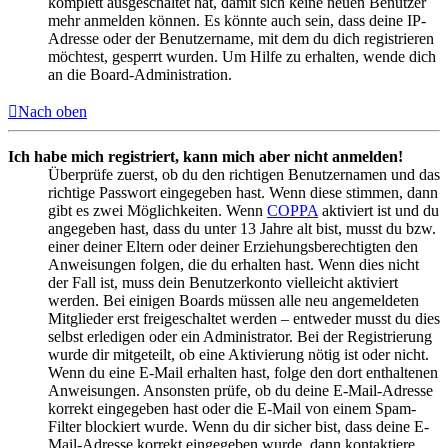
komplett ausgeschaltet hat, damit sich keine neuen Benutzer
mehr anmelden können. Es könnte auch sein, dass deine IP-
Adresse oder der Benutzername, mit dem du dich registrieren
möchtest, gesperrt wurden. Um Hilfe zu erhalten, wende dich
an die Board-Administration.
Nach oben
Ich habe mich registriert, kann mich aber nicht anmelden!
Überprüfe zuerst, ob du den richtigen Benutzernamen und das
richtige Passwort eingegeben hast. Wenn diese stimmen, dann
gibt es zwei Möglichkeiten. Wenn
COPPA
aktiviert ist und du
angegeben hast, dass du unter 13 Jahre alt bist, musst du bzw.
einer deiner Eltern oder deiner Erziehungsberechtigten den
Anweisungen folgen, die du erhalten hast. Wenn dies nicht
der Fall ist, muss dein Benutzerkonto vielleicht aktiviert
werden. Bei einigen Boards müssen alle neu angemeldeten
Mitglieder erst freigeschaltet werden – entweder musst du dies
selbst erledigen oder ein Administrator. Bei der Registrierung
wurde dir mitgeteilt, ob eine Aktivierung nötig ist oder nicht.
Wenn du eine E-Mail erhalten hast, folge den dort enthaltenen
Anweisungen. Ansonsten prüfe, ob du deine E-Mail-Adresse
korrekt eingegeben hast oder die E-Mail von einem Spam-
Filter blockiert wurde. Wenn du dir sicher bist, dass deine E-
Mail-Adresse korrekt eingegeben wurde, dann kontaktiere