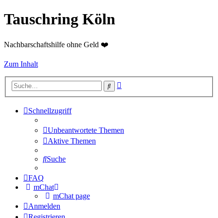
Tauschring Köln
Nachbarschaftshilfe ohne Geld ❤️
Zum Inhalt
Erweiterte
Suche
Suche
Schnellzugriff
Unbeantwortete Themen
Aktive Themen
Suche
FAQ
mChat
mChat page
Anmelden
Registrieren