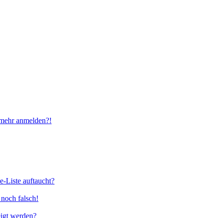
t mehr anmelden?!
e-Liste auftaucht?
 noch falsch!
eigt werden?