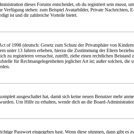
istration dieses Forums entscheidet, ob du registriert sein musst, um Be
zur Verfügung stehen: zum Beispiel Avatarbilder, Private Nachrichten, 
igt ist und dir zahlreiche Vorteile bietet.
t of 1998 (deutsch: Gesetz zum Schutz der Privatsphäre von Kindern i
ern unter 13 Jahren erheben, hierzu die Zustimmung der Eltern bezieh
dich zu registrieren versuchst, zutrifft, ziehe einen rechtlichen Beista
stelle für Rechtsangelegenheiten jeglicher Art ist; außer solchen, die
erden.
 komplett ausgeschaltet hat, damit sich keine neuen Benutzer mehr anm
 wurden. Um Hilfe zu erhalten, wende dich an die Board-Administratio
richtige Passwort eingegeben hast. Wenn diese stimmen, dann gibt es