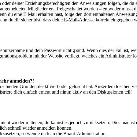
ern oder deiner Erziehungsberechtigten den Anweisungen folgen, die du e
 angemeldeten Mitglieder erst freigeschaltet werden – entweder musst du
. Wenn du eine E-Mail erhalten hast, folge den dort enthaltenen Anweis
nn du dir sicher bist, dass deine E-Mail-Adresse korrekt eingegeben w
Benutzername und dein Passwort richtig sind. Wenn dies der Fall ist, w
igurationsproblem mit der Website vorliegt, welches ein Administrator l
t mehr anmelden?!
rschieden Gründen deaktiviert oder gelöscht hat. Außerdem löschen vie
triere dich einfach erneut und nimm aktiv an den Diskussionen teil!
 nicht wieder mitteilen, du kannst es jedoch zurücksetzen. Dies machs
 dich schnell wieder anmelden können.
ückzusetzen, so wende dich an die Board-Administration.