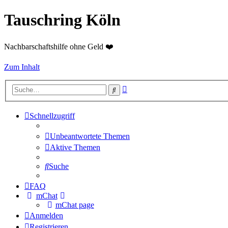
Tauschring Köln
Nachbarschaftshilfe ohne Geld ❤️
Zum Inhalt
Erweiterte
Suche
Suche
Schnellzugriff
Unbeantwortete Themen
Aktive Themen
Suche
FAQ
mChat
mChat page
Anmelden
Registrieren