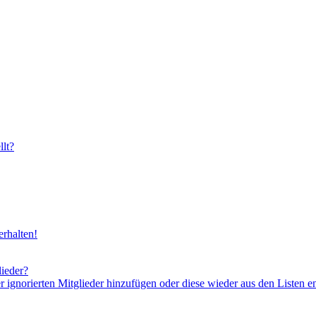
lt?
rhalten!
lieder?
er ignorierten Mitglieder hinzufügen oder diese wieder aus den Listen e