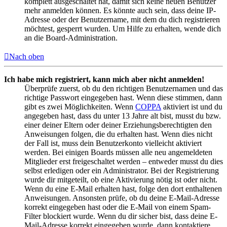
komplett ausgeschaltet hat, damit sich keine neuen Benutzer
mehr anmelden können. Es könnte auch sein, dass deine IP-
Adresse oder der Benutzername, mit dem du dich registrieren
möchtest, gesperrt wurden. Um Hilfe zu erhalten, wende dich
an die Board-Administration.
Nach oben
Ich habe mich registriert, kann mich aber nicht anmelden!
Überprüfe zuerst, ob du den richtigen Benutzernamen und das
richtige Passwort eingegeben hast. Wenn diese stimmen, dann
gibt es zwei Möglichkeiten. Wenn
COPPA
aktiviert ist und du
angegeben hast, dass du unter 13 Jahre alt bist, musst du bzw.
einer deiner Eltern oder deiner Erziehungsberechtigten den
Anweisungen folgen, die du erhalten hast. Wenn dies nicht
der Fall ist, muss dein Benutzerkonto vielleicht aktiviert
werden. Bei einigen Boards müssen alle neu angemeldeten
Mitglieder erst freigeschaltet werden – entweder musst du dies
selbst erledigen oder ein Administrator. Bei der Registrierung
wurde dir mitgeteilt, ob eine Aktivierung nötig ist oder nicht.
Wenn du eine E-Mail erhalten hast, folge den dort enthaltenen
Anweisungen. Ansonsten prüfe, ob du deine E-Mail-Adresse
korrekt eingegeben hast oder die E-Mail von einem Spam-
Filter blockiert wurde. Wenn du dir sicher bist, dass deine E-
Mail-Adresse korrekt eingegeben wurde, dann kontaktiere