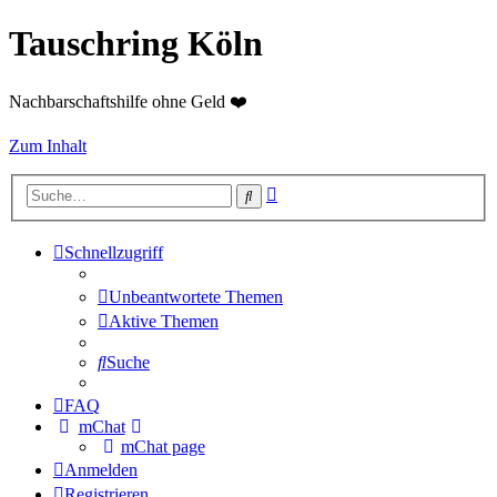
Tauschring Köln
Nachbarschaftshilfe ohne Geld ❤️
Zum Inhalt
Erweiterte
Suche
Suche
Schnellzugriff
Unbeantwortete Themen
Aktive Themen
Suche
FAQ
mChat
mChat page
Anmelden
Registrieren