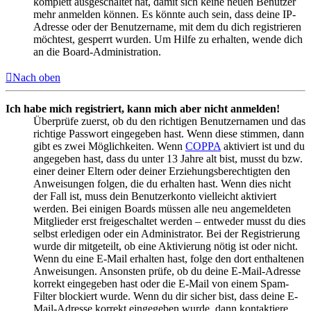
komplett ausgeschaltet hat, damit sich keine neuen Benutzer
mehr anmelden können. Es könnte auch sein, dass deine IP-
Adresse oder der Benutzername, mit dem du dich registrieren
möchtest, gesperrt wurden. Um Hilfe zu erhalten, wende dich
an die Board-Administration.
Nach oben
Ich habe mich registriert, kann mich aber nicht anmelden!
Überprüfe zuerst, ob du den richtigen Benutzernamen und das
richtige Passwort eingegeben hast. Wenn diese stimmen, dann
gibt es zwei Möglichkeiten. Wenn
COPPA
aktiviert ist und du
angegeben hast, dass du unter 13 Jahre alt bist, musst du bzw.
einer deiner Eltern oder deiner Erziehungsberechtigten den
Anweisungen folgen, die du erhalten hast. Wenn dies nicht
der Fall ist, muss dein Benutzerkonto vielleicht aktiviert
werden. Bei einigen Boards müssen alle neu angemeldeten
Mitglieder erst freigeschaltet werden – entweder musst du dies
selbst erledigen oder ein Administrator. Bei der Registrierung
wurde dir mitgeteilt, ob eine Aktivierung nötig ist oder nicht.
Wenn du eine E-Mail erhalten hast, folge den dort enthaltenen
Anweisungen. Ansonsten prüfe, ob du deine E-Mail-Adresse
korrekt eingegeben hast oder die E-Mail von einem Spam-
Filter blockiert wurde. Wenn du dir sicher bist, dass deine E-
Mail-Adresse korrekt eingegeben wurde, dann kontaktiere