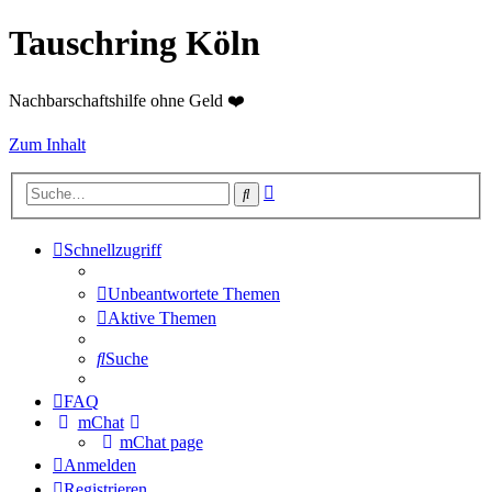
Tauschring Köln
Nachbarschaftshilfe ohne Geld ❤️
Zum Inhalt
Erweiterte
Suche
Suche
Schnellzugriff
Unbeantwortete Themen
Aktive Themen
Suche
FAQ
mChat
mChat page
Anmelden
Registrieren