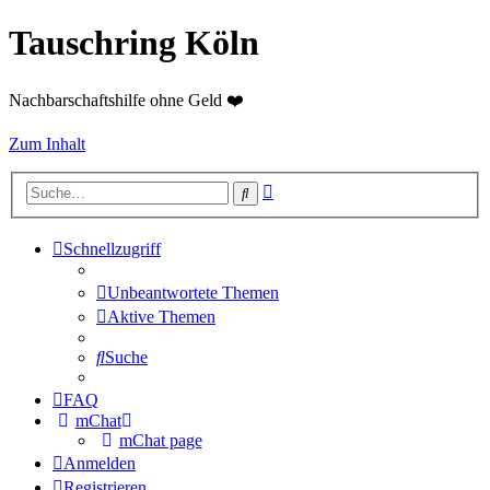
Tauschring Köln
Nachbarschaftshilfe ohne Geld ❤️
Zum Inhalt
Erweiterte
Suche
Suche
Schnellzugriff
Unbeantwortete Themen
Aktive Themen
Suche
FAQ
mChat
mChat page
Anmelden
Registrieren