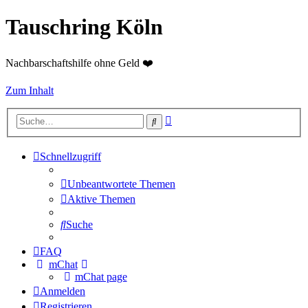
Tauschring Köln
Nachbarschaftshilfe ohne Geld ❤️
Zum Inhalt
Erweiterte
Suche
Suche
Schnellzugriff
Unbeantwortete Themen
Aktive Themen
Suche
FAQ
mChat
mChat page
Anmelden
Registrieren